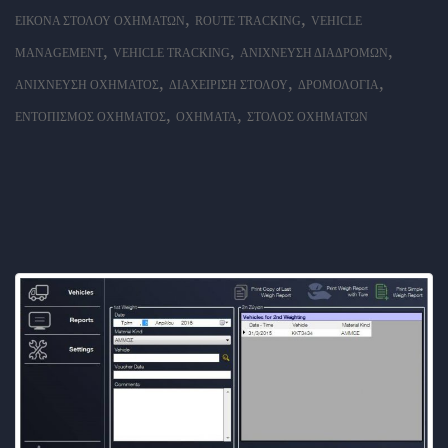
,
,
ΕΙΚΌΝΑ ΣΤΌΛΟΥ ΟΧΗΜΆΤΩΝ
ROUTE TRACKING
VEHICLE
,
,
,
MANAGEMENT
VEHICLE TRACKING
ΑΝΊΧΝΕΥΣΗ ΔΙΑΔΡΟΜΏΝ
,
,
,
ΑΝΊΧΝΕΥΣΗ ΟΧΉΜΑΤΟΣ
ΔΙΑΧΕΊΡΙΣΗ ΣΤΌΛΟΥ
ΔΡΟΜΟΛΌΓΙΑ
,
,
ΕΝΤΟΠΙΣΜΌΣ ΟΧΉΜΑΤΟΣ
ΟΧΉΜΑΤΑ
ΣΤΌΛΟΣ ΟΧΗΜΆΤΩΝ