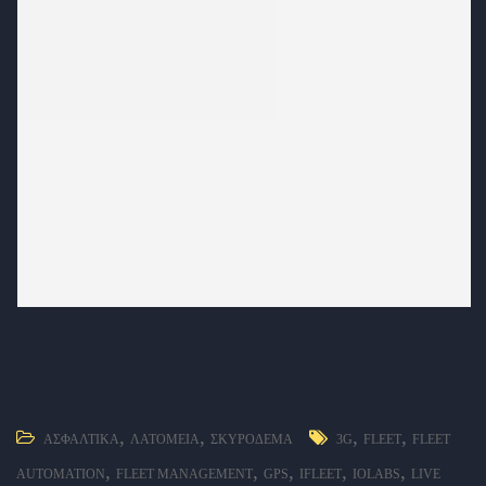
,
,
,
,
ΑΣΦΑΛΤΙΚΆ
ΛΑΤΟΜΕΊΑ
ΣΚΥΡΌΔΕΜΑ
3G
FLEET
FLEET
,
,
,
,
,
AUTOMATION
FLEET MANAGEMENT
GPS
IFLEET
IOLABS
LIVE