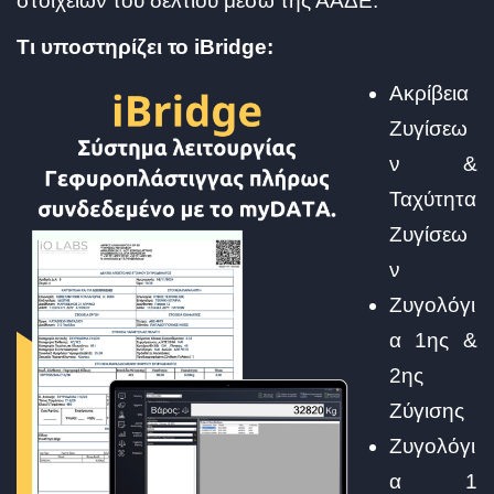
στοιχείων του δελτίου μέσω της ΑΑΔΕ.
Τι υποστηρίζει το iBridge:
Ακρίβεια
Ζυγίσεω
ν &
Ταχύτητα
Ζυγίσεω
ν
Ζυγολόγι
α 1ης &
2ης
Ζύγισης
Ζυγολόγι
α 1