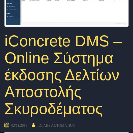
iConcrete DMS –
Online Σύστημα
έκδοσης Δελτίων
Αποστολής
Σκυροδέματος
02/11/2018
IOLABS AUTOMATION