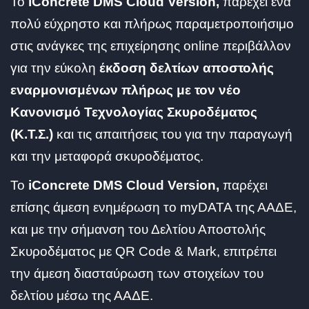
To
iConcrete DMS Cloud Version,
παρέχει ένα
πολύ εύχρηστο και πλήρως παραμετροποιήσιμο
στις ανάγκες της επιχείρησης online περιβάλλον
για την εύκολη
έκδοση δελτίων αποστολής
εναρμονισμένων πλήρως με τον νέο
Κανονισμό Τεχνολογίας Σκυροδέματος
(Κ.Τ.Σ.)
και τις απαιτήσεις του για την παραγωγή
και την μεταφορά σκυροδέματος.
To
iConcrete DMS Cloud Version,
παρέχει
επίσης άμεση ενημέρωση το myDATA της ΑΑΔΕ,
και με την σήμανση του Δελτίου Αποστολής
Σκυροδέματος με QR Code & Mark, επιτρέπει
την άμεση διασταύρωση των στοιχείων του
δελτίου μέσω της ΑΑΔΕ.