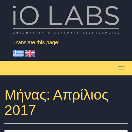
Skip to content
Βιομηχανικοί Αυτοματισμοί & Εφαρμογές
Translate this page:
T
o
g
Μήνας:
Απρίλιος
g
2017
l
e
n