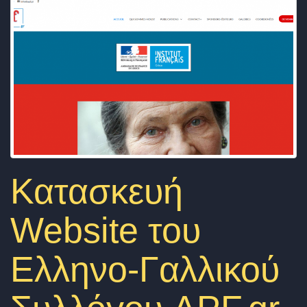
a
v
i
g
a
t
i
o
Κατασκευή
n
Website του
Ελληνο-Γαλλικού