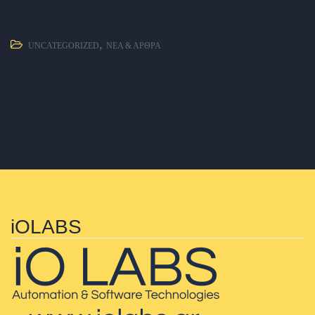
,
UNCATEGORIZED
ΝΈΑ & ΆΡΘΡΑ
iOLABS