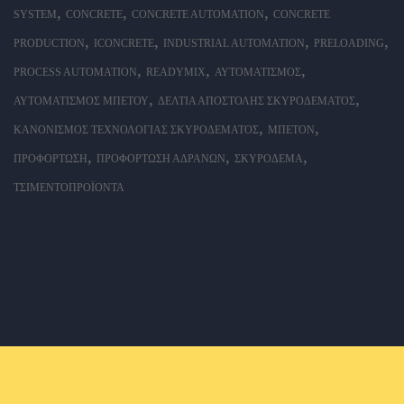
,
,
,
SYSTEM
CONCRETE
CONCRETE AUTOMATION
CONCRETE
,
,
,
,
PRODUCTION
ICONCRETE
INDUSTRIAL AUTOMATION
PRELOADING
,
,
,
PROCESS AUTOMATION
READYMIX
ΑΥΤΟΜΑΤΙΣΜΌΣ
,
,
ΑΥΤΟΜΑΤΙΣΜΌΣ ΜΠΕΤΟΎ
ΔΕΛΤΊΑ ΑΠΟΣΤΟΛΉΣ ΣΚΥΡΟΔΈΜΑΤΟΣ
,
,
ΚΑΝΟΝΙΣΜΌΣ ΤΕΧΝΟΛΟΓΊΑΣ ΣΚΥΡΟΔΈΜΑΤΟΣ
ΜΠΕΤΌΝ
,
,
,
ΠΡΟΦΌΡΤΩΣΗ
ΠΡΟΦΌΡΤΩΣΗ ΑΔΡΑΝΏΝ
ΣΚΥΡΌΔΕΜΑ
ΤΣΙΜΕΝΤΟΠΡΟΪΌΝΤΑ