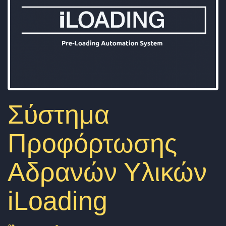
a
v
i
g
a
t
i
Σύστημα
o
Προφόρτωσης
n
Αδρανών Υλικών
iLoading