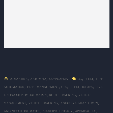
,
,
,
,
ΑΣΦΑΛΤΙΚΆ
ΛΑΤΟΜΕΊΑ
ΣΚΥΡΌΔΕΜΑ
3G
FLEET
FLEET
,
,
,
,
,
AUTOMATION
FLEET MANAGEMENT
GPS
IFLEET
IOLABS
LIVE
,
,
ΕΙΚΌΝΑ ΣΤΌΛΟΥ ΟΧΗΜΆΤΩΝ
ROUTE TRACKING
VEHICLE
,
,
,
MANAGEMENT
VEHICLE TRACKING
ΑΝΊΧΝΕΥΣΗ ΔΙΑΔΡΟΜΏΝ
,
,
,
ΑΝΊΧΝΕΥΣΗ ΟΧΉΜΑΤΟΣ
ΔΙΑΧΕΊΡΙΣΗ ΣΤΌΛΟΥ
ΔΡΟΜΟΛΌΓΙΑ