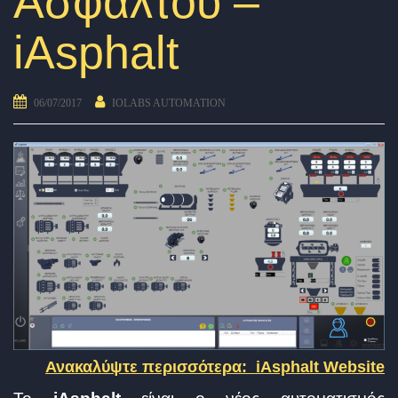
Ασφάλτου –
iAsphalt
06/07/2017
IOLABS AUTOMATION
Ανακαλύψτε περισσότερα:
iAsphalt Website