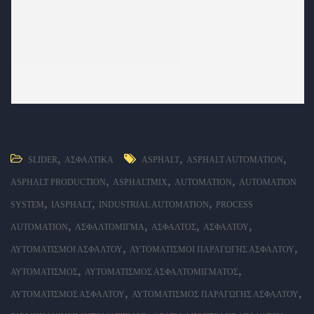
,
,
,
SLIDER
ΑΣΦΑΛΤΙΚΆ
ASPHALT
ASPHALT AUTOMATION
,
,
,
ASPHALT PRODUCTION
ASPHALTMIX
AUTOMATION
AUTOMATION
,
,
,
SYSTEM
IASPHALT
INDUSTRIAL AUTOMATION
PROCESS
,
,
,
,
AUTOMATION
ΑΣΦΑΛΤΌΜΙΓΜΑ
ΑΣΦΑΛΤΟΣ
ΑΣΦΆΛΤΟΥ
,
,
ΑΥΤΟΜΑΤΙΣΜΟΊ ΑΣΦΆΛΤΟΥ
ΑΥΤΟΜΑΤΙΣΜΟΊ ΠΑΡΑΓΩΓΉΣ ΑΣΦΆΛΤΟΥ
,
,
ΑΥΤΟΜΑΤΙΣΜΌΣ
ΑΥΤΟΜΑΤΙΣΜΌΣ ΑΣΦΑΛΤΟΜΊΓΜΑΤΟΣ
,
,
ΑΥΤΟΜΑΤΙΣΜΌΣ ΑΣΦΆΛΤΟΥ
ΑΥΤΟΜΑΤΙΣΜΌΣ ΠΑΡΑΓΩΓΉΣ ΑΣΦΆΛΤΟΥ