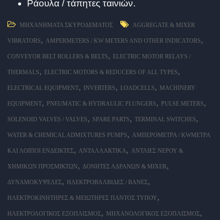
Ράουλα / τάπητες ταινιών.
ΜΗΧΑΝΉΜΑΤΑ ΣΚΥΡΟΔΈΜΑΤΟΣ
AGGREGATE & MIXER
,
,
VIBRATORS
AMPERMETERS / KW METERS AND OTHER INDICATORS
,
CONVEYOR BELT ROLLERS & BELTS
ELECTRIC MOTOR RELAYS /
,
,
THERMALS
ELECTRIC MOTORS & REDUCERS OF ALL TYPES
,
,
,
ELECTRICAL EQUIPMENT
INVERTERS
LOADCELLS
MACHINERY
,
,
,
EQUIPMENT
PNEUMATIC & HYDRAULIC PLUNGERS
PULSE METERS
,
,
,
SOLENOID VALVES / VALVES
SPARE PARTS
TERMINAL SWITCHES
,
WATER & CHEMICAL ADMIXTURES PUMPS
ΑΜΠΕΡΌΜΕΤΡΑ / KWΜΕΤΡΑ
,
,
ΚΑΙ ΛΟΙΠΟΊ ΕΝΔΕΊΚΤΕΣ
ΑΝΤΑΛΛΑΚΤΙΚΆ
ΑΝΤΛΊΕΣ ΝΕΡΟΎ &
,
,
ΧΗΜΙΚΏΝ ΠΡΟΣΜΊΚΤΩΝ
ΔΟΝΗΤΈΣ ΑΔΡΑΝΏΝ & ΜΊXER
,
,
ΔΥΝΑΜΟΚΥΨΈΛΕΣ
ΗΛΕΚΤΡΟΒΑΛΒΊΔΕΣ / ΒΆΝΕΣ
,
ΗΛΕΚΤΡΟΚΙΝΗΤΉΡΕΣ & ΜΕΙΩΤΉΡΕΣ ΠΑΝΤΌΣ ΤΎΠΟΥ
,
,
ΗΛΕΚΤΡΟΛΟΓΙΚΌΣ ΕΞΟΠΛΙΣΜΌΣ
ΜΗΧΑΝΟΛΟΓΙΚΌΣ ΕΞΟΠΛΙΣΜΌΣ