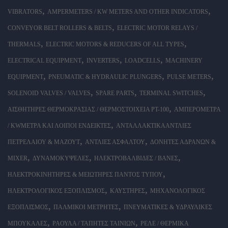
,
,
VIBRATORS
AMPERMETERS / KW METERS AND OTHER INDICATORS
,
CONVEYOR BELT ROLLERS & BELTS
ELECTRIC MOTOR RELAYS /
,
,
THERMALS
ELECTRIC MOTORS & REDUCERS OF ALL TYPES
,
,
,
ELECTRICAL EQUIPMENT
INVERTERS
LOADCELLS
MACHINERY
,
,
,
EQUIPMENT
PNEUMATIC & HYDRAULIC PLUNGERS
PULSE METERS
,
,
,
SOLENOID VALVES / VALVES
SPARE PARTS
TERMINAL SWITCHES
,
ΑΙΣΘΗΤΉΡΕΣ ΘΕΡΜΟΚΡΑΣΊΑΣ / ΘΕΡΜΟΣΤΟΙΧΕΊΑ PT-100
ΑΜΠΕΡΌΜΕΤΡΑ
,
/ KWΜΕΤΡΑ ΚΑΙ ΛΟΙΠΟΊ ΕΝΔΕΊΚΤΕΣ
ΑΝΤΑΛΛΑΚΤΙΚΆΑΝΤΛΊΕΣ
,
,
ΠΕΤΡΕΛΑΊΟΥ & ΜΑΖΟΎΤ
ΑΝΤΛΊΕΣ ΑΣΦΆΛΤΟΥ
ΔΟΝΗΤΈΣ ΑΔΡΑΝΏΝ &
,
,
,
ΜΊXER
ΔΥΝΑΜΟΚΥΨΈΛΕΣ
ΗΛΕΚΤΡΟΒΑΛΒΊΔΕΣ / ΒΆΝΕΣ
,
ΗΛΕΚΤΡΟΚΙΝΗΤΉΡΕΣ & ΜΕΙΩΤΉΡΕΣ ΠΑΝΤΌΣ ΤΎΠΟΥ
,
,
ΗΛΕΚΤΡΟΛΟΓΙΚΌΣ ΕΞΟΠΛΙΣΜΌΣ
ΚΑΥΣΤΉΡΕΣ
ΜΗΧΑΝΟΛΟΓΙΚΌΣ
,
,
ΕΞΟΠΛΙΣΜΌΣ
ΠΑΛΜΙΚΟΊ ΜΕΤΡΗΤΈΣ
ΠΝΕΥΜΑΤΙΚΈΣ & ΥΔΡΑΥΛΙΚΈΣ
,
,
ΜΠΟΥΚΆΛΕΣ
ΡΆΟΥΛΑ / ΤΆΠΗΤΕΣ ΤΑΙΝΙΏΝ
ΡΕΛΈ / ΘΕΡΜΙΚΆ