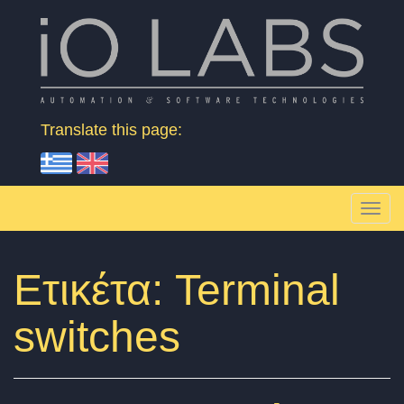
Skip to content
Βιομηχανικοί Αυτοματισμοί & Εφαρμογές
Translate this page:
T
o
g
Ετικέτα:
Terminal
g
switches
l
e
n