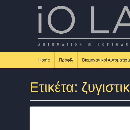
Skip to content
Βιομηχανικοί Αυτοματισμοί & Εφαρμογές
Home
Προφίλ
Βιομηχανικοί Αυτοματισμ
Ετικέτα:
ζυγιστι