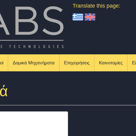
Translate this page:
οί
Δομικά Μηχανήματα
Επιχειρήσεις
Καινοτομίες
Ε
κά