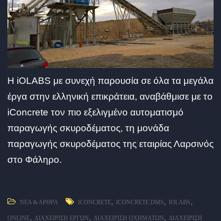
Η iOLABS με συνεχή παρουσία σε όλα τα μεγάλα
έργα στην ελληνική επικράτεια, αναβάθμισε με το
iConcrete τον πιο εξελιγμένο αυτοματισμό
παραγωγής σκυροδέματος, τη μονάδα
παραγωγής σκυροδέματος της εταιρίας Λαρσινός
στο Φάληρο.
,
,
,
ΝΈΑ & ΆΡΘΡΑ
ICONCRETE
ICONCRETE DMS
IOLABS
,
,
,
ONLINE
ΔΙΑΧΕΊΡΙΣΗ ΈΡΓΩΝ
ΔΙΑΧΕΊΡΙΣΗ ΟΧΗΜΆΤΩΝ
ΔΙΑΧΕΊΡΙΣΗ