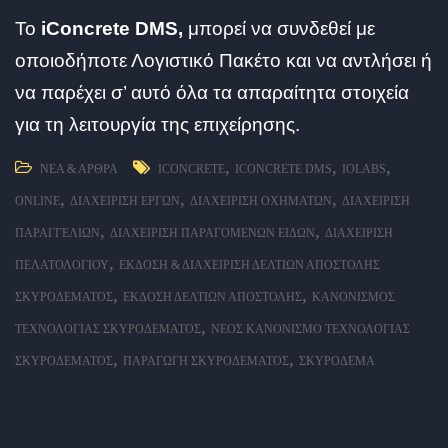
To
iConcrete DMS,
μπορεί να συνδεθεί με
οποιοδήποτε Λογιστικό Πακέτο και να αντλήσει ή
να παρέχει σ’ αυτό όλα τα απαραίτητα στοιχεία
για τη λειτουργία της επιχείρησης.
,
,
,
ΝΈΑ & ΆΡΘΡΑ
ICONCRETE
ICONCRETE DMS
IOLABS
,
,
,
ONLINE
ΔΙΑΧΕΊΡΙΣΗ ΈΡΓΩΝ
ΔΙΑΧΕΊΡΙΣΗ ΟΧΗΜΆΤΩΝ
ΔΙΑΧΕΊΡΙΣΗ
,
,
ΠΑΡΑΓΓΕΛΙΏΝ
ΔΙΑΧΕΊΡΙΣΗ ΠΑΡΑΓΌΜΕΝΩΝ ΕΙΔΏΝ
ΔΙΑΧΕΊΡΙΣΗ
,
ΠΕΛΑΤΟΛΟΓΊΟΥ
ΈΚΔΟΣΗ & ΔΙΑΧΕΊΡΙΣΗ ΔΕΛΤΊΩΝ ΑΠΟΣΤΟΛΉΣ
,
,
ΣΚΥΡΟΔΈΜΑΤΟΣ
ΈΚΔΟΣΗ ΔΕΛΤΊΩΝ ΑΠΟΣΤΟΛΉΣ
ΚΑΝΟΝΙΣΜΌΣ
,
ΤΕΧΝΟΛΟΓΊΑΣ ΣΚΥΡΟΔΈΜΑΤΟΣ
ΝΈΟΣ ΚΑΝΟΝΙΣΜΌ ΤΕΧΝΟΛΟΓΊΑΣ
,
,
ΣΚΥΡΟΔΈΜΑΤΟΣ
ΠΑΡΑΓΩΓΉ ΣΚΥΡΟΔΈΜΑΤΟΣ
ΣΚΥΡΌΔΕΜΑ