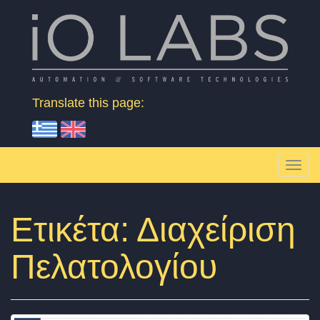
Skip to content
Βιομηχανικοί Αυτοματισμοί & Εφαρμογές
Translate this page:
T
o
g
Ετικέτα:
Διαχείριση
g
Πελατολογίου
l
e
n