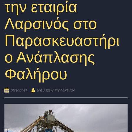
την εταιρία
Λαρσινός στο
Παρασκευαστήρι
ο Ανάπλασης
Φαλήρου
25/10/2017
IOLABS AUTOMATION