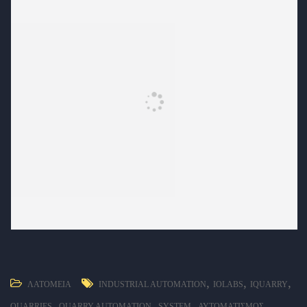
,
,
,
ΛΑΤΟΜΕΊΑ
INDUSTRIAL AUTOMATION
IOLABS
IQUARRY
,
,
,
,
QUARRIES
QUARRY AUTOMATION
SYSTEM
ΑΥΤΟΜΑΤΙΣΜΌΣ