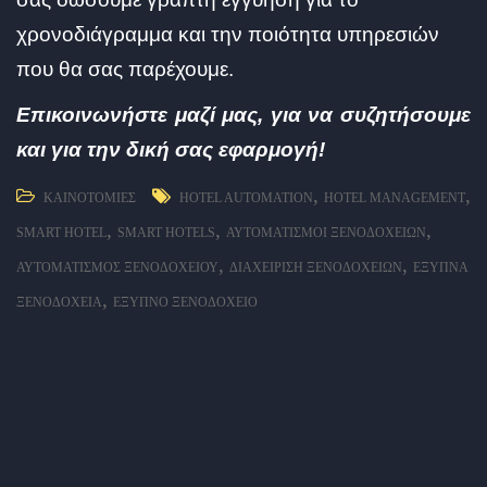
χρονοδιάγραμμα και την ποιότητα υπηρεσιών
που θα σας παρέχουμε.
Eπικοινωνήστε μαζί μας, για να συζητήσουμε
και για την δική σας εφαρμογή!
,
,
ΚΑΙΝΟΤΟΜΊΕΣ
HOTEL AUTOMATION
HOTEL MANAGEMENT
,
,
,
SMART HOTEL
SMART HOTELS
ΑΥΤΟΜΑΤΙΣΜΟΊ ΞΕΝΟΔΟΧΕΊΩΝ
,
,
ΑΥΤΟΜΑΤΙΣΜΌΣ ΞΕΝΟΔΟΧΕΊΟΥ
ΔΙΑΧΕΊΡΙΣΗ ΞΕΝΟΔΟΧΕΊΩΝ
ΈΞΥΠΝΑ
,
ΞΕΝΟΔΟΧΕΊΑ
ΈΞΥΠΝΟ ΞΕΝΟΔΟΧΕΊΟ