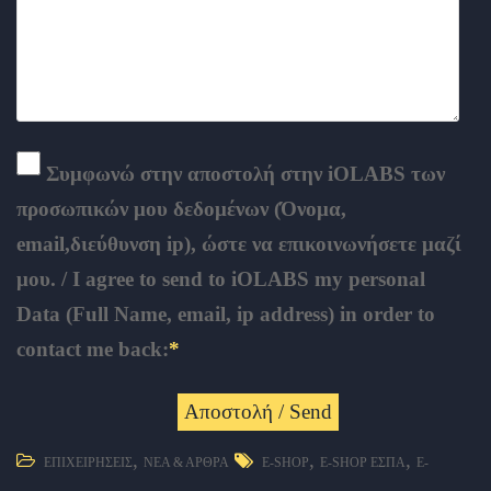
Συμφωνώ στην αποστολή στην iOLABS των
προσωπικών μου δεδομένων (Όνομα,
email,διεύθυνση ip), ώστε να επικοινωνήσετε μαζί
μου. / I agree to send to iOLABS my personal
Data (Full Name, email, ip address) in order to
contact me back:
*
,
,
,
ΕΠΙΧΕΙΡΉΣΕΙΣ
ΝΈΑ & ΆΡΘΡΑ
E-SHOP
E-SHOP ΕΣΠΑ
E-