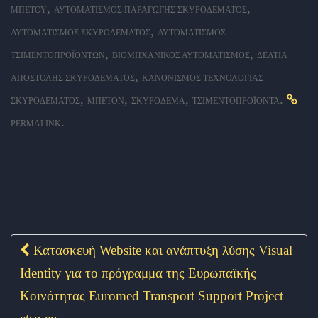
,
,
ΜΠΕΤΟΎ
ΑΥΤΟΜΑΤΙΣΜΌΣ ΠΑΡΑΓΩΓΉΣ ΣΚΥΡΟΔΈΜΑΤΟΣ
,
ΑΥΤΟΜΑΤΙΣΜΌΣ ΣΚΥΡΟΔΈΜΑΤΟΣ
ΑΥΤΟΜΑΤΙΣΜΌΣ
,
,
ΤΣΙΜΕΝΤΟΠΡΟΪΌΝΤΩΝ
ΒΙΟΜΗΧΑΝΙΚΌΣ ΑΥΤΟΜΑΤΙΣΜΌΣ
ΔΕΛΤΊΑ
,
ΑΠΟΣΤΟΛΉΣ ΣΚΥΡΟΔΈΜΑΤΟΣ
ΚΑΝΟΝΙΣΜΌΣ ΤΕΧΝΟΛΟΓΊΑΣ
,
,
,
.
ΣΚΥΡΟΔΈΜΑΤΟΣ
ΜΠΕΤΌΝ
ΣΚΥΡΌΔΕΜΑ
ΤΣΙΜΕΝΤΟΠΡΟΪΌΝΤΑ
.
PERMALINK
Κατασκευή Website και ανάπτυξη λύσης Visual
Post navigation
Identity για το πρόγραμμα της Ευρωπαϊκής
Κοινότητας Euromed Transport Support Project –