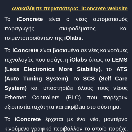
Ανακαλύψτε περισσότερα:
iConcrete Website
Το
iConcrete
είναι ο νέος αυτοματισμός
παραγωγής σκυροδέματος και
τσιμεντοπροϊόντων της
iOlabs
.
Το
iConcrete
είναι βασισμένο σε νέες καινοτόμες
τεχνολογίες που εισάγει η
iOlabs
όπως το
LEMS
(Less Electronics More Stability)
, το
ATS
(Auto Tuning System)
, το
SCS (Self Care
System)
και υποστηρίζει όλους τους νέους
Ethernet Controllers (PLC) που παρέχουν
αξιοπιστία,ταχύτητα και ακρίβεια στο σύστημα.
Το
iConcrete
έρχεται με ένα νέο, μοντέρνο
κινούμενο γραφικό περιβάλλον το οποίο παρέχει