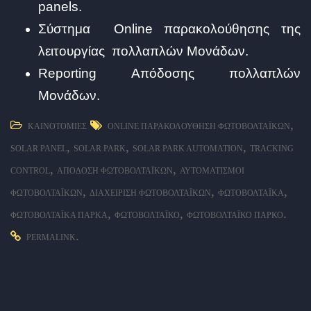
panels.
Σύστημα Online παρακολούθησης της
λειτουργίας πολλαπλών Μονάδων.
Reporting Απόδοσης πολλαπλών
Μονάδων.
,
ΚΑΙΝΟΤΟΜΊΕΣ
ONLINE ΠΑΡΑΚΟΛΟΎΘΗΣΗ ΦΩΤΟΒΟΛΤΑΪΚΏΝ
,
,
,
SOLAR PANEL
SOLAR PARK
SOLAR PARK AUTOMATION
TRACKING
,
,
CONTROL
ΑΠΌΔΟΣΗ ΦΩΤΟΒΟΛΤΑΪΚΏΝ
ΑΥΤΟΜΑΤΙΣΜΟΊ
,
,
,
ΦΩΤΟΒΟΛΤΑΪΚΏΝ
ΔΙΑΧΕΊΡΙΣΗ ΦΩΤΟΒΟΛΤΑΪΚΏΝ
ΦΩΤΟΒΟΛΤΑΪΚΆ
,
,
.
ΦΩΤΟΒΟΛΤΑΪΚΆ ΠΆΡΚΑ
ΦΩΤΟΒΟΛΤΑΪΚΌ
ΦΩΤΟΒΟΛΤΑΪΚΌ ΠΆΡΚΟ
.
PERMALINK