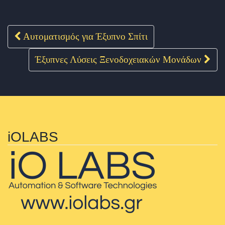
Αυτοματισμός για Έξυπνο Σπίτι
Post navigation
Έξυπνες Λύσεις Ξενοδοχειακών Μονάδων
iOLABS