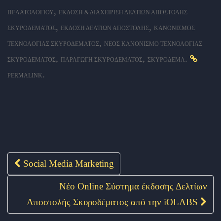
,
ΠΕΛΑΤΟΛΟΓΊΟΥ
ΈΚΔΟΣΗ & ΔΙΑΧΕΊΡΙΣΗ ΔΕΛΤΊΩΝ ΑΠΟΣΤΟΛΉΣ
,
,
ΣΚΥΡΟΔΈΜΑΤΟΣ
ΈΚΔΟΣΗ ΔΕΛΤΊΩΝ ΑΠΟΣΤΟΛΉΣ
ΚΑΝΟΝΙΣΜΌΣ
,
ΤΕΧΝΟΛΟΓΊΑΣ ΣΚΥΡΟΔΈΜΑΤΟΣ
ΝΈΟΣ ΚΑΝΟΝΙΣΜΌ ΤΕΧΝΟΛΟΓΊΑΣ
,
,
.
ΣΚΥΡΟΔΈΜΑΤΟΣ
ΠΑΡΑΓΩΓΉ ΣΚΥΡΟΔΈΜΑΤΟΣ
ΣΚΥΡΌΔΕΜΑ
.
PERMALINK
Social Media Marketing
Post navigation
Νέο Online Σύστημα έκδοσης Δελτίων
Αποστολής Σκυροδέματος από την iOLABS