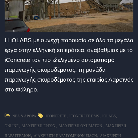
Η iOLABS με συνεχή παρουσία σε όλα τα μεγάλα
έργα στην ελληνική επικράτεια, αναβάθμισε με το
iConcrete τον πιο εξελιγμένο αυτοματισμό
παραγωγής σκυροδέματος, τη μονάδα
παραγωγής σκυροδέματος της εταιρίας Λαρσινός
στο Φάληρο.
,
,
,
ΝΈΑ & ΆΡΘΡΑ
ICONCRETE
ICONCRETE DMS
IOLABS
,
,
,
ONLINE
ΔΙΑΧΕΊΡΙΣΗ ΈΡΓΩΝ
ΔΙΑΧΕΊΡΙΣΗ ΟΧΗΜΆΤΩΝ
ΔΙΑΧΕΊΡΙΣΗ
,
,
ΠΑΡΑΓΓΕΛΙΏΝ
ΔΙΑΧΕΊΡΙΣΗ ΠΑΡΑΓΌΜΕΝΩΝ ΕΙΔΏΝ
ΔΙΑΧΕΊΡΙΣΗ