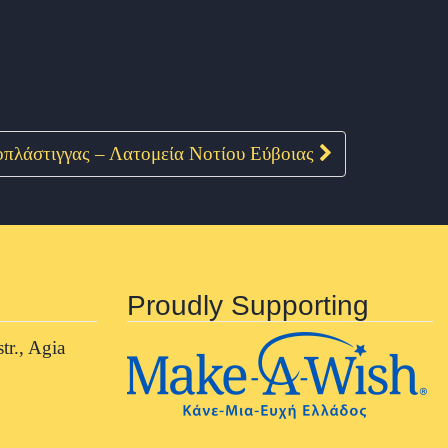
πλάστιγγας – Λατομεία Νοτίου Εύβοιας
Proudly Supporting
tr., Agia