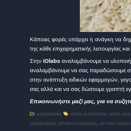
Κάποιες φορές υπάρχει η ανάγκη να δημ
της κάθε επιχειρηματικής λειτουργίας κα
Στην
iOlabs
αναλαμβάνουμε να υλοποιήσο
αναλαμβάνουμε να σας παραδώσουμε στο
στην ανάπτυξη ειδικών εφαρμογών, γεγον
σας αλλά και να σας δώσουμε γραπτή εγ
Eπικοινωνήστε μαζί μας, για να συζητ
,
ΚΑΙΝΟΤΟΜΊΕΣ
HOTEL AUTOMATION
HOTEL MA
,
,
ΞΕΝΟΔΟΧΕΊΩΝ
ΈΞΥΠΝΑ ΞΕΝΟΔΟΧΕΊΑ
ΈΞΥΠΝΟ ΞΕΝΟΔΟ