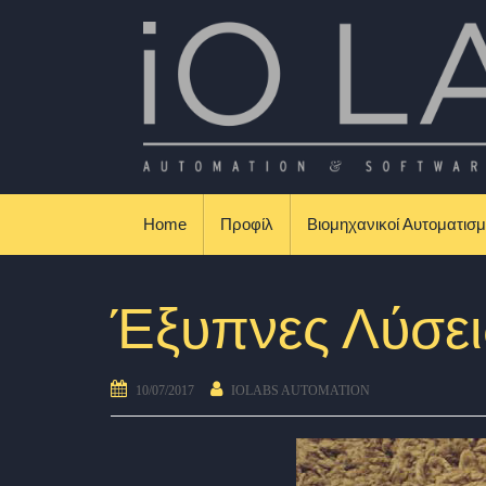
Skip to content
Βιομηχανικοί Αυτοματισμοί & Εφαρμογές
Home
Προφίλ
Βιομηχανικοί Αυτοματισμ
Έξυπνες Λύσε
10/07/2017
IOLABS AUTOMATION