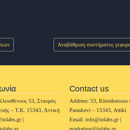
ϊκών
Αναβάθμιση συστήματος γεφυρο
ωνία
Contact us
Κλεισθένους 53, Σταυρός
Address: 53, Kleisthenous s
υής – Τ.Κ. 15343, Αττική
Paraskevi – 15343, Attiki
iolabs.gr |
Email: info@iolabs.gr |
olabs.gr
marketing@iolabs.gr