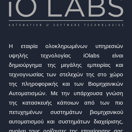
a
v
i
g
a
Η εταιρία ολοκληρωμένων υπηρεσιών
t
υψηλής τεχνολογίας iOlabs είναι
i
δημιούργημα της μεγάλης εμπειρίας και
o
τεχνογνωσίας των στελεχών της στο χώρο
n
της πληροφορικής και των Βιομηχανικών
Αυτοματισμών. Με την υπάρχουσα γνώση
της κατασκευής κάποιων από των πιο
πετυχημένων συστημάτων βιομηχανικού
αυτοματισμού και συστημάτων διαχείρισης,
ανοίγει τους ορίζοντες της επιχείρησης σας