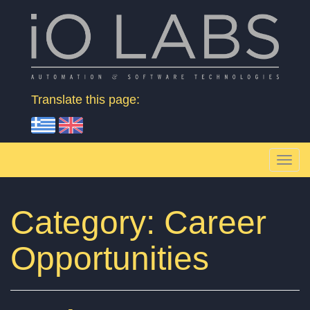
Skip to content
Βιομηχανικοί Αυτοματισμοί & Εφαρμογές
Translate this page:
T
o
g
Category:
Career
g
Opportunities
l
e
n