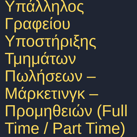
Υπάλληλος
a
v
Γραφείου
i
g
Υποστήριξης
a
Τμημάτων
t
i
Πωλήσεων –
o
n
Μάρκετινγκ –
Προμηθειών (Full
Time / Part Time)